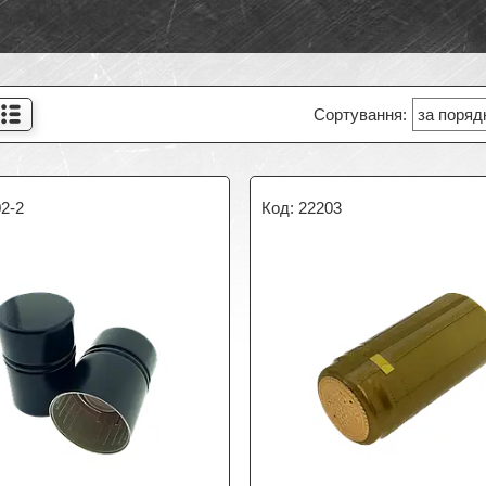
2-2
22203