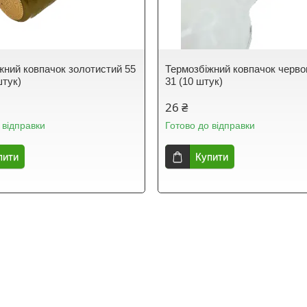
жний ковпачок золотистий 55
Термозбіжний ковпачок черво
штук)
31 (10 штук)
26 ₴
 відправки
Готово до відправки
пити
Купити