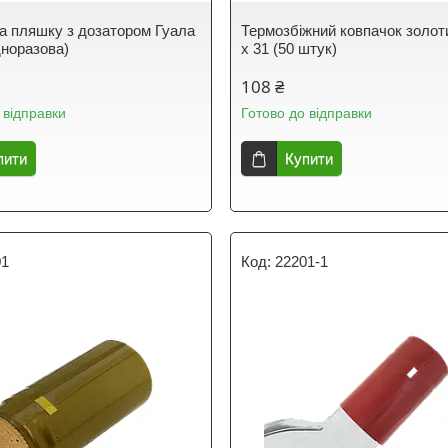
а пляшку з дозатором Гуала
Термозбіжний ковпачок золот
дноразова)
х 31 (50 штук)
108 ₴
 відправки
Готово до відправки
пити
Купити
01
22201-1