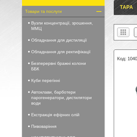
ТАРА
Товари та послуги
Вузли концентрації, зрошення,
ММЦ
Обладнання для дистиляції
Обладнання для ректифікації
1040
Безперервні бражні колони
ББК
Куби перегінні
Автоклави, барботери
парогенератори, дистилятори
води
Екстракція ефірних олій
Пивоваріння