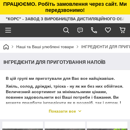
ПРАЦЮЄМО. Робіть замовлення через сайт. Ми
передзвонимо!
"КОРС" - ЗАВОД З ВИРОБНИЦТВА ДИСТИЛЯЦІЙНОГО ОБЛ
Наші та Ваші улюблені товари
ІНГРЕДІЄНТИ ДЛЯ ПРИ
ІНГРЕДІЄНТИ ДЛЯ ПРИГОТУВАННЯ НАПОЇВ
В цій групі ми приготували для Вас все найцікавіше.
Хміль, солод, дріжджі, тріска - ну як же без них обійтися.
Величезний асортимент за мінімальними цінами,
повинен задовольнити всі Ваші потреби і бажання. Ви
можете придбати інгредієнти як в роздріб, так і оптом. І
ми здивуємо Вас величезною кількістю на складі,
Показати все
оригінальністю продукції та найкращими цінами.