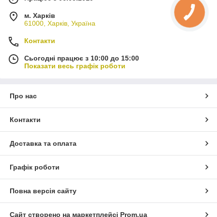
який Ви так давно
м. Харків
61000, Харків, Україна
передчуваєте.
Контакти
насправді від даної класифікації
Сьогодні працює з 10:00 до 15:00
товару залежить як мінімум половина
Показати весь графік роботи
результату кінцевого продукту. В
залежності від вибору спецій ви
Про нас
отримаєте певний присмак. Нехай це
Контакти
буде ваніль або вишня, наприклад.
Багато вважають, що це не найважливіше, але а
Доставка та оплата
вам хіба не хочеться пити смачні настоянки,
Графік роботи
наприклад, і відчувати смак яблука. Нам здається
ніхто б не був проти, а переважна більшість навіть
Повна версія сайту
були б всіма руками ЗА!
Сайт створено на маркетплейсі
Prom.ua
Перейти до каталогу