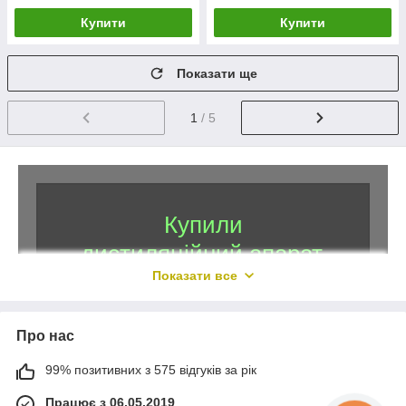
Купити
Купити
Показати ще
1
/ 5
Купили
дистиляційний апарат,
Показати все
сировина для виробництва,
тепер залишилося вибрати
спеції та інгредієнти, що б
Про нас
ваш напій придбав той
99% позитивних з 575 відгуків за рік
самий незабутній смак,
Працює з 06.05.2019