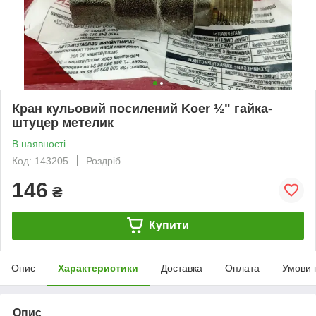
Кран кульовий посилений Koer ½" гайка-
штуцер метелик
В наявності
Код: 143205
Роздріб
146
₴
Купити
Опис
Характеристики
Доставка
Оплата
Умови 
Опис