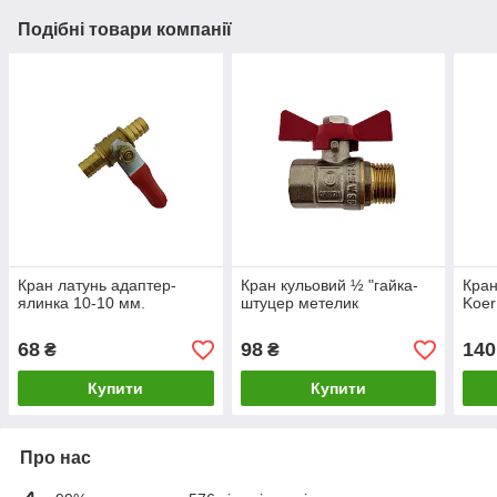
Подібні товари компанії
Кран латунь адаптер-
Кран кульовий ½ "гайка-
Кран
ялинка 10-10 мм.
штуцер метелик
Koer
68
98
140
₴
₴
Купити
Купити
Про нас