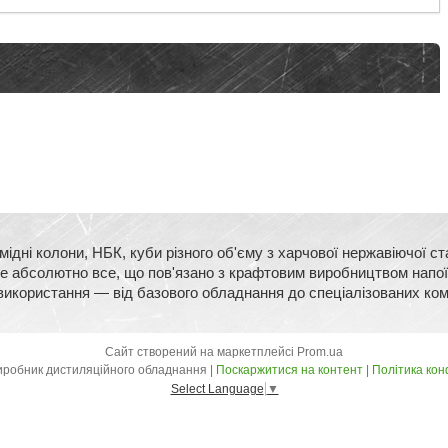
ідні колони, НБК, куби різного об'єму з харчової нержавіючої 
йдете абсолютно все, що пов'язано з крафтовим виробництвом напо
використання — від базового обладнання до спеціалізованих ко
Сайт створений на маркетплейсі
Prom.ua
Kors Craft - Виробник дистиляційного обладнання |
Поскаржитися на контент
|
Політика кон
Select Language
▼