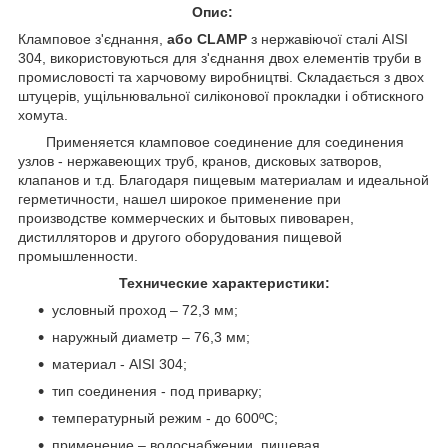
Опис:
Кламповое з'єднання,
або CLAMP
з нержавіючої сталі AISI
304, використовуються для з'єднання двох елементів труби в
промисловості та харчовому виробництві. Складається з двох
штуцерів, ущільнювальної силіконової прокладки і обтискного
хомута.
Применяется кламповое соединение для соединения
узлов - нержавеющих труб, кранов, дисковых затворов,
клапанов и т.д. Благодаря пищевым материалам и идеальной
герметичности, нашел широкое применение при
производстве коммерческих и бытовых пивоварен,
дистилляторов и другого оборудования пищевой
промышленности.
Технические характеристики:
условный проход – 72,3 мм;
наружный диаметр – 76,3 мм;
материал - AISI 304;
тип соединения - под приварку;
температурный режим - до 600ºС;
применение – водоснабжении, пищевая