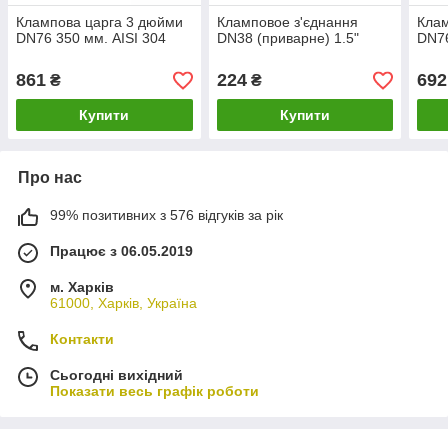
Клампова царга 3 дюйми
Кламповое з'єднання
Клам
DN76 350 мм. AISI 304
DN38 (приварне) 1.5"
DN76
861
224
692
₴
₴
Купити
Купити
Про нас
99% позитивних з 576 відгуків за рік
Працює з 06.05.2019
м. Харків
61000, Харків, Україна
Контакти
Сьогодні вихідний
Показати весь графік роботи