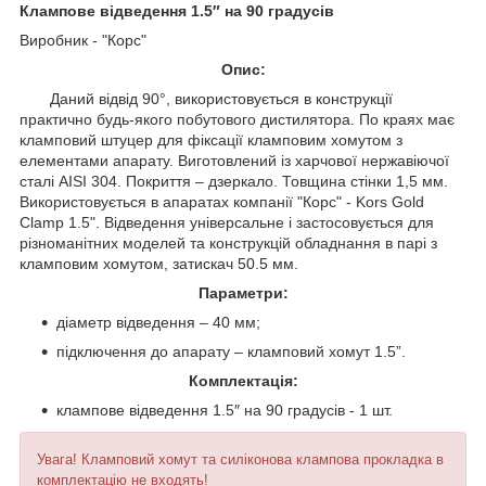
Клампове відведення 1.5″ на 90 градусів
Виробник - "Корс"
Опис:
Даний відвід 90°, використовується в конструкції
практично будь-якого побутового дистилятора. По краях має
кламповий штуцер для фіксації кламповим хомутом з
елементами апарату. Виготовлений із харчової нержавіючої
сталі AISI 304. Покриття – дзеркало. Товщина стінки 1,5 мм.
Використовується в апаратах компанії "Корс" - Kors Gold
Clamp 1.5". Відведення універсальне і застосовується для
різноманітних моделей та конструкцій обладнання в парі з
кламповим хомутом, затискач 50.5 мм.
Параметри:
діаметр відведення – 40 мм;
підключення до апарату – кламповий хомут 1.5”.
Комплектація:
клампове відведення 1.5″ на 90 градусів - 1 шт.
Увага! Кламповий хомут та силіконова клампова прокладка в
комплектацію не входять!