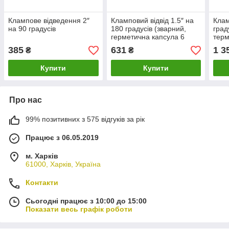
Клампове відведення 2″
Кламповий відвід 1.5″ на
Клам
на 90 градусів
180 градусів (зварний,
град
герметична капсула 6
терм
мм.)
капс
385
631
1 3
₴
₴
Купити
Купити
Про нас
99% позитивних з 575 відгуків за рік
Працює з 06.05.2019
м. Харків
61000, Харків, Україна
Контакти
Сьогодні працює з 10:00 до 15:00
Показати весь графік роботи