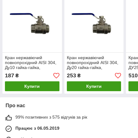
Кран нержавіючий
Кран нержавіючий
Кран
повнопрохідний AISI 304,
повнопрохідний AISI 304,
повн
Ду10 гайка-гайка,
Ду20 гайка-гайка,
ДУ25
різьблення 3/8"
різьблення ¾"
різь
187
253
510
₴
₴
Купити
Купити
Про нас
99% позитивних з 575 відгуків за рік
Працює з 06.05.2019