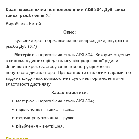
Кран нержавіючий повнопрохідний AISI 304, Ду8 гайка-
гайка, різьблення ¼"
Виробник - Китай
Опис:
Кульовий кран нержавіючий повнопрохідний, внутрішня
різьба Ду8
(¼")
Матеріал
- нержавіюча сталь AISI 304. Використовується
в системах дистиляції для зливу відпрацьованої рідини.
Знайшов широке застосування в конструкції колони
побутового дистилятора. При контакті з етиловим парами, не
виділяє шкідливих домішок, не псує смак і органолептичні
властивості дистиляту.
Характеристики:
матеріал - нержавіюча сталь AISI 304;
підключення – гайка – гайка;
форма регулювання – ручка;
різьблення - внутрішня.
Приховати