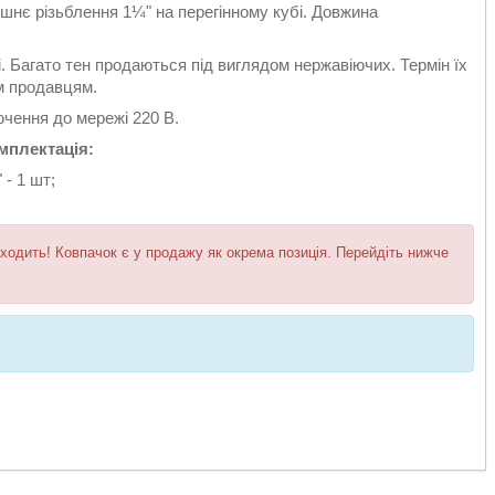
нє різьблення 1¼" на перегінному кубі. Довжина
 Багато тен продаються під виглядом нержавіючих. Термін їх
м продавцям.
ючення до мережі 220 В.
мплектація:
 - 1 шт;
входить! Ковпачок є у продажу як окрема позиція. Перейдіть нижче