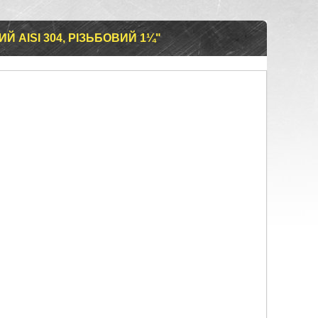
Й AISI 304, РІЗЬБОВИЙ 1¼"