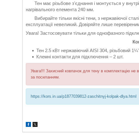
Тен має різьбове з'єднання і монтується у внутріш
нагрівального елемента 240 мм.
Вибирайте тільки якісні тени, з нержавіючої сталі.
експлуатації невеликий. Довіряйте лише перевірени
Увага! Застосовувати тільки для однофазного підкл
Ко
Тен 2.5 кВт нержавіючий AISI 304, різьбовий 1¼"
Клемні контакти для підключення – 2 шт.
Увага!!! Захисний ковпачок для тену в комплектацію не 
за посиланням.
https://kors.in.ua/p1877039812-zaschitnyj-kolpak-dlya.html