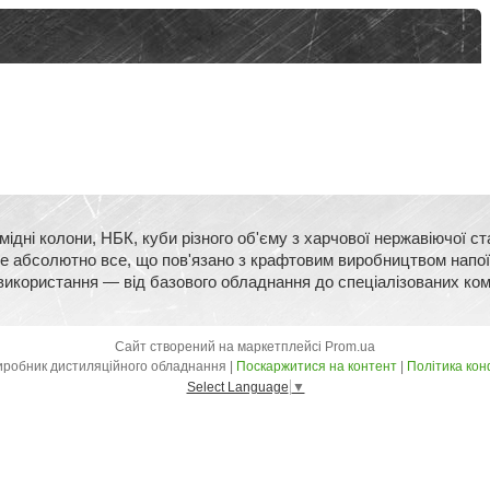
ідні колони, НБК, куби різного об'єму з харчової нержавіючої 
йдете абсолютно все, що пов'язано з крафтовим виробництвом напо
використання — від базового обладнання до спеціалізованих ко
Сайт створений на маркетплейсі
Prom.ua
Kors Craft - Виробник дистиляційного обладнання |
Поскаржитися на контент
|
Політика кон
Select Language
▼