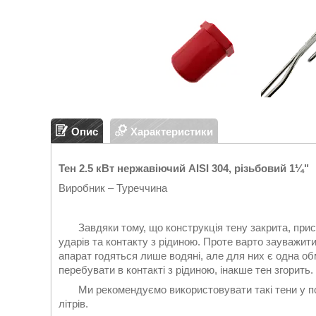
Опис
Характеристики
Тен 2.5 кВт нержавіючий AISI 304, різьбовий 1¼"
Виробник – Туреччина
Завдяки тому, що конструкція тену закрита, пристрі
ударів та контакту з рідиною. Проте варто зауважити
апарат годяться лише водяні, але для них є одна об
перебувати в контакті з рідиною, інакше тен згорить.
Ми рекомендуємо використовувати такі тени у поб
літрів.