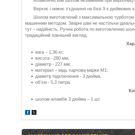
Аламбический шолом незамінний при виробництві ві
Верхнє і нижнє з'єднання на базі 3-х дюймових к
Шолом виготовлений з максимальною турботою про 
машинним методом. Зварні шви не настільки ідеальні
тут – надійність. Ручна робота по виготовленню шоло
традиційний зовнішній вигляд.
Хар
вага – 1,36 кг;
висота - 280 мм;
діаметр - 227 мм;
матеріал – мідь харчова марки М1;
діаметр підключення - 3 дюйма.
об'єм - 5,3 литра.
Ко
шолом-аламбік 3 дюйма – 1 шт.