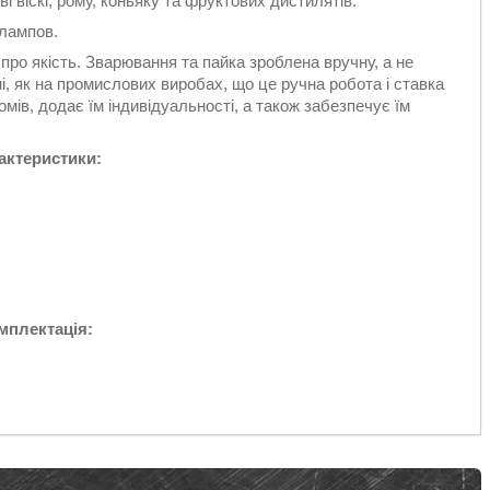
скі, рому, коньяку та фруктових дистилятів.
лампов.
якість. Зварювання та пайка зроблена вручну, а не
, як на промислових виробах, що це ручна робота і ставка
мів, додає їм індивідуальності, а також забезпечує їм
актеристики:
мплектація: