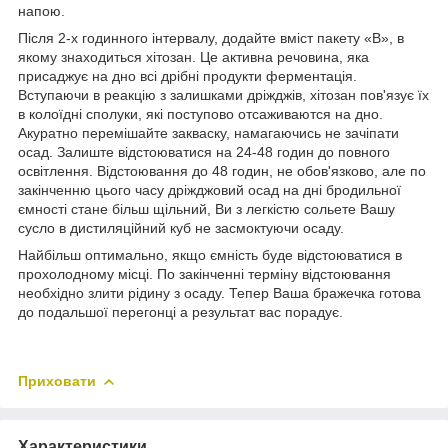
напою.
Після 2-х годинного інтервалу, додайте вміст пакету «В», в
якому знаходиться хітозан. Це активна речовина, яка
присаджує на дно всі дрібні продукти ферментація.
Вступаючи в реакцію з залишками дріжджів, хітозан пов'язує їх
в колоїдні сполуки, які поступово отсаживаются на дно.
Акуратно перемішайте закваску, намагаючись не зачіпати
осад. Залиште відстоюватися на 24-48 годин до повного
освітлення. Відстоювання до 48 годин, не обов'язково, але по
закінченню цього часу дріжджовий осад на дні бродильної
ємності стане більш щільний, Ви з легкістю сольете Вашу
сусло в дистиляційний куб не засмоктуючи осаду.
Найбільш оптимально, якщо ємність буде відстоюватися в
прохолодному місці. По закінченні терміну відстоювання
необхідно злити рідину з осаду. Тепер Ваша бражечка готова
до подальшої перегонці а результат вас порадує.
Приховати
Характеристики