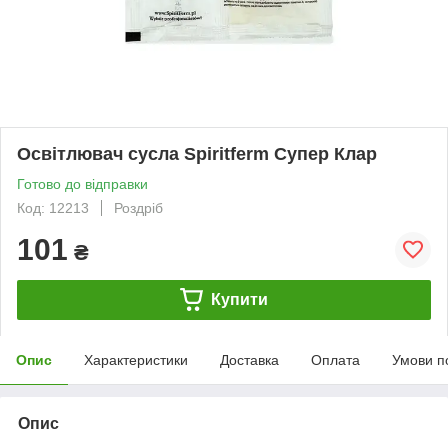
Освітлювач cусла Spiritferm Супер Клар
Готово до відправки
Код: 12213
Роздріб
101
₴
Купити
Опис
Характеристики
Доставка
Оплата
Умови п
Опис