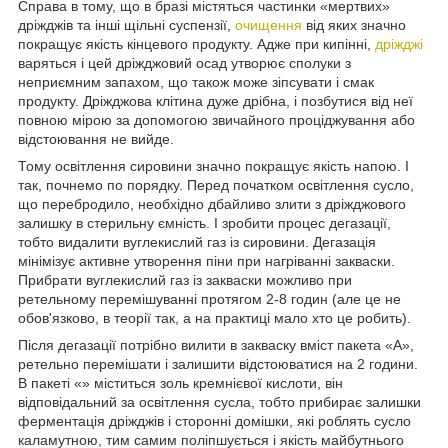
Справа в тому, що в бразі містяться частинки «мертвих»
дріжджів та інші щільні суспензії,
очищення
від яких значно
покращує якість кінцевого продукту. Адже при кипінні,
дріжджі
варяться і цей дріжджовий осад утворює сполуки з
неприємним запахом, що також може зіпсувати і смак
продукту. Дріжджова клітина дуже дрібна, і позбутися від неї
повною мірою за допомогою звичайного проціджування або
відстоювання не вийде.
Тому освітлення сировини значно покращує якість напою. І
так, почнемо по порядку. Перед початком освітлення сусло,
що перебродило, необхідно дбайливо злити з дріжджового
залишку в стерильну ємність. І зробити процес дегазації,
тобто видалити вуглекислий газ із сировини. Дегазація
мінімізує активне утворення піни при нагріванні закваски.
Прибрати вуглекислий газ із закваски можливо при
ретельному перемішуванні протягом 2-8 годин (але це не
обов'язково, в теорії так, а на практиці мало хто це робить).
Після дегазації потрібно вилити в закваску вміст пакета «А»,
ретельно перемішати і залишити відстоюватися на 2 години.
В пакеті «» міститься золь кремнієвої кислоти, він
відповідальний за освітлення сусла, тобто прибирає залишки
ферментація дріжджів і сторонні домішки, які роблять cусло
каламутною, тим самим поліпшується і якість майбутнього