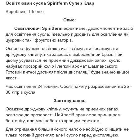
Освітлювач cусла Spiritferm Супер Клар
Виробник - Швеція
Опис:
Освітлювач Spiritferm
ефективне, двокомпонентне засіб
для освітлення cусла. Ідеально підходить для освітлення як
цукрових так і фруктових заторів.
Основна функція освітлювача - зв'язувати і осаджувати
дріжджову клітину, яка зависає в выброженной бразі. При
цьому усувається не приємний дріжджовий запах, сусло
набуває прозорий колір і легкий аромат шампанського.
Готовий питної дистилят після дистиляції буде значно вищої
якості.
Час освітлення 24 години. Обсяг пакету розрахований на 25 -
30 літрів сусла.
Застосування:
Осаджує дріжджову клітину, усунуть не приємних запах,
освітлює до прозорості. Цей засіб працює за принципом
бентоніту, але має набагато кращим ефектом.
Для отримання більш якісного напою необхідно очищати не
тільки готовий дистилят, але і сусло перед дистиляцією.