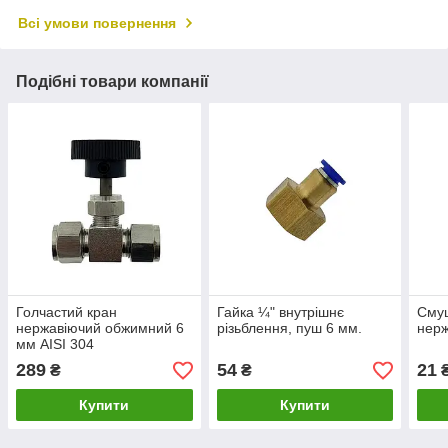
Всі умови повернення
Подібні товари компанії
Голчастий кран
Гайка ¼" внутрішнє
Смуш
нержавіючий обжимний 6
різьблення, пуш 6 мм.
нерж
мм AISI 304
289
54
21
₴
₴
Купити
Купити