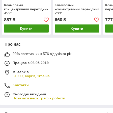
Кламповый
Кламповый
Клам
концентричний перехідник
концентричний перехідник
пере
4"/2"
2"/3"
887
660
777
₴
₴
Купити
Купити
Про нас
99% позитивних з 576 відгуків за рік
Працює з 06.05.2019
м. Харків
61000, Харків, Україна
Контакти
Сьогодні вихідний
Показати весь графік роботи