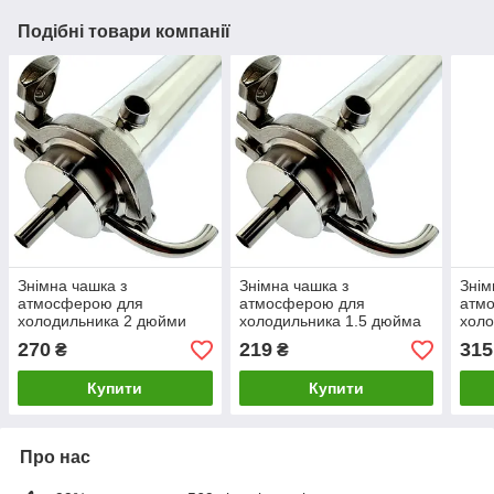
Подібні товари компанії
Знімна чашка з
Знімна чашка з
Знім
атмосферою для
атмосферою для
атм
холодильника 2 дюйми
холодильника 1.5 дюйма
холо
кламп
кламп
кла
270
219
315
₴
₴
Купити
Купити
Про нас