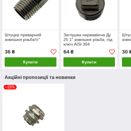
Штуцер приварний
Заглушка нержавіюча Ду
Шту
зовнішня різьба½"
25 1" зовнішня різьба, під
зовн
ключ AISI 304
36
64
30
₴
₴
Купити
Купити
Акційні пропозиції та новинки
–15%