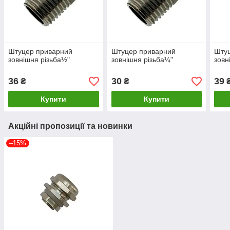
Штуцер приварний
Штуцер приварний
Шту
зовнішня різьба½"
зовнішня різьба¼"
зовн
36
30
39
₴
₴
Купити
Купити
Акційні пропозиції та новинки
–15%