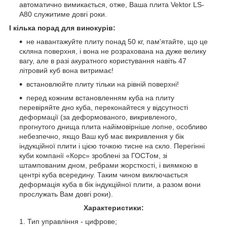
автоматично вимикається, отже, Ваша плита Vektor LS-
A80 служитиме довгі роки.
І кілька порад для винокурів:
не навантажуйте плиту понад 50 кг, пам'ятайте, що це
скляна поверхня, і вона не розрахована на дуже велику
вагу, але в разі акуратного користування навіть 47
літровий куб вона витримає!
встановлюйте плиту тільки на рівній поверхні!
перед кожним встановленням куба на плиту
перевіряйте дно куба, переконайтеся у відсутності
деформації (за деформованого, викривленого,
прогнутого днища плита найімовірніше лопне, особливо
небезпечно, якщо Ваш куб має викривлення у бік
індукційної плити і цією точкою тисне на скло. Перегінні
куби компанії «Корс» зроблені за ГОСТом, зі
штампованим дном, ребрами жорсткості, і виямкою в
центрі куба всередину. Таким чином виключається
деформація куба в бік індукційної плити, а разом вони
прослужать Вам довгі роки).
Характеристики:
Тип управління - цифрове;