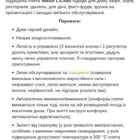
Індукційна плита
Vektor LS-A80
підійде для дому, кафе, барів,
ресторанів, їдалень, для дачі, фаст-фудів, зручна на
презентаціях і заходах виїзного обслуговування.
Переваги:
Дуже гарний дизайн;
Низьке енергоспоживання;
Легкість в управлінні (3 механічні кнопки і 1 регулятор
досить примітивні, але зрозумілі та інтуїтивні, дадуть
змогу легко управляти плитою, 9 стандартних програм
приготування.
Легке обслуговування та
очищення
(поверхня,
виконана з високоякісного жаростійкого скла і
неіржавкої сталі, легко миється, немає виступаючих
кнопок, нерівностей, не підгорає розлита їжа);
Автоматичне вмикання/вимикання (конфорка плити
вмикається тільки тоді, коли на ній розміщений посуд із
магнітним дном. При знятті каструлі конфорка
автоматично відключається);
Захист від перегріву (у разі тривалого використання,
особливо з важкими чавунними сковорідками, у разі
підвищення допустимої температури в 300 °С плита