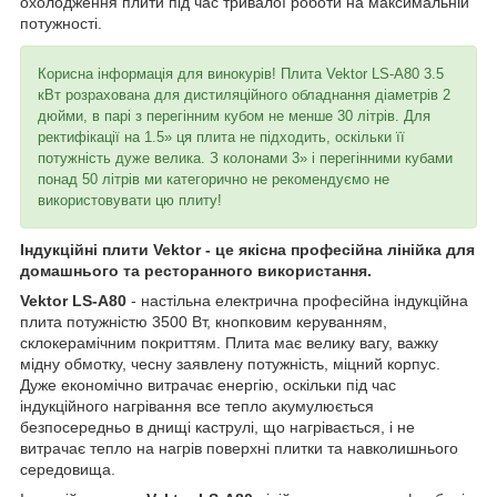
охолодження плити під час тривалої роботи на максимальній
потужності.
Корисна інформація для винокурів! Плита Vektor LS-A80 3.5
кВт розрахована для дистиляційного обладнання діаметрів 2
дюйми, в парі з перегінним кубом не менше 30 літрів. Для
ректифікації на 1.5» ця плита не підходить, оскільки її
потужність дуже велика. З колонами 3» і перегінними кубами
понад 50 літрів ми категорично не рекомендуємо не
використовувати цю плиту!
Індукційні плити Vektor - це якісна професійна лінійка для
домашнього та ресторанного використання.
Vektor LS-A80
- настільна електрична професійна індукційна
плита потужністю 3500 Вт, кнопковим керуванням,
склокерамічним покриттям. Плита має велику вагу, важку
мідну обмотку, чесну заявлену потужність, міцний корпус.
Дуже економічно витрачає енергію, оскільки під час
індукційного нагрівання все тепло акумулюється
безпосередньо в днищі каструлі, що нагрівається, і не
витрачає тепло на нагрів поверхні плитки та навколишнього
середовища.