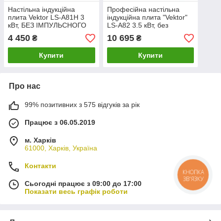
Настільна індукційна
Професійна настільна
плита Vektor LS-А81H 3
індукційна плита "Vektor"
кВт, БЕЗ ІМПУЛЬСНОГО
LS-A82 3.5 кВт, без
РЕЖИМУ (ТАЙМЕР 24 Г.)
імпульсного режиму
4 450
10 695
₴
₴
(таймер 24 г.)
Купити
Купити
Про нас
99% позитивних з 575 відгуків за рік
Працює з 06.05.2019
м. Харків
61000, Харків, Україна
Контакти
КНОПКА
ЗВ'ЯЗКУ
Сьогодні працює з 09:00 до 17:00
Показати весь графік роботи