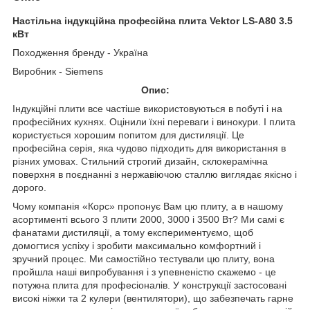
Настільна індукційна професійна плита Vektor LS-A80 3.5
кВт
Походження бренду - Україна
Виробник - Siemens
Опис:
Індукційні плити все частіше використовуються в побуті і на
професійних кухнях. Оцінили їхні переваги і винокури. І плита
користується хорошим попитом для дистиляції. Це
професійна серія, яка чудово підходить для використання в
різних умовах. Стильний строгий дизайн, склокерамічна
поверхня в поєднанні з нержавіючою сталлю виглядає якісно і
дорого.
Чому компанія «Корс» пропонує Вам цю плиту, а в нашому
асортименті всього 3 плити 2000, 3000 і 3500 Вт? Ми самі є
фанатами дистиляції, а тому експериментуємо, щоб
домогтися успіху і зробити максимально комфортний і
зручний процес. Ми самостійно тестували цю плиту, вона
пройшла наші випробування і з упевненістю скажемо - це
потужна плита для професіоналів. У конструкції застосовані
високі ніжки та 2 кулери (вентилятори), що забезпечать гарне