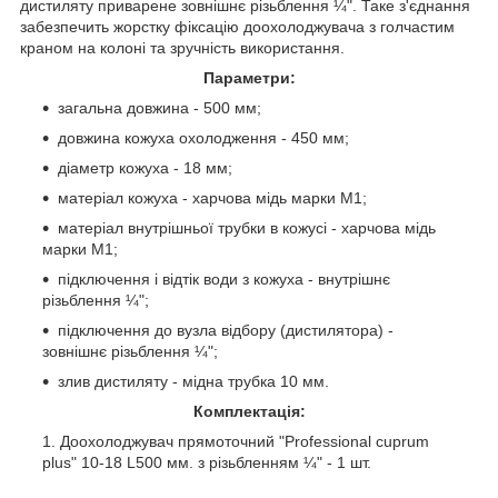
дистиляту приварене зовнішнє різьблення ¼". Таке з'єднання
забезпечить жорстку фіксацію доохолоджувача з голчастим
краном на колоні та зручність використання.
Параметри:
загальна довжина - 500 мм;
довжина кожуха охолодження - 450 мм;
діаметр кожуха - 18 мм;
матеріал кожуха - харчова мідь марки М1;
матеріал внутрішньої трубки в кожусі - харчова мідь
марки М1;
підключення і відтік води з кожуха - внутрішнє
різьблення ¼";
підключення до вузла відбору (дистилятора) -
зовнішнє різьблення ¼";
злив дистиляту - мідна трубка 10 мм.
Комплектація:
Доохолоджувач прямоточний "Professional cuprum
plus" 10-18 L500 мм. з різьбленням ¼" - 1 шт.