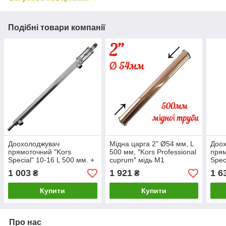
Подібні товари компанії
Доохолоджувач
Мідна царга 2" Ø54 мм, L
Доох
прямоточний "Kors
500 мм, ″Kors Professional
прям
Special" 10-16 L 500 мм. +
cuprum″ мідь М1
Spec
діоптрик для візуалізації з
на к
1 003
1 921
1 6
₴
₴
різьбленням ¼"
DN12
Купити
Купити
Про нас