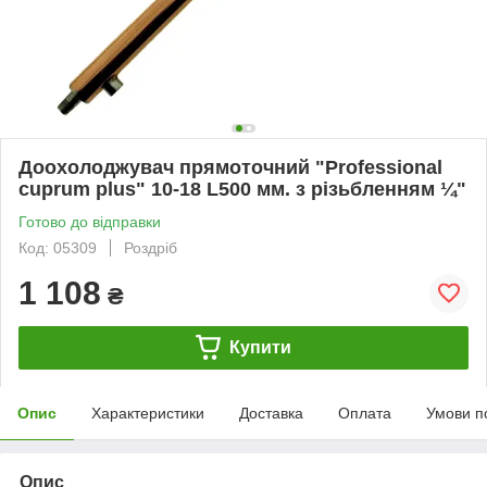
Доохолоджувач прямоточний "Professional
cuprum plus" 10-18 L500 мм. з різьбленням ¼"
Готово до відправки
Код: 05309
Роздріб
1 108
₴
Купити
Опис
Характеристики
Доставка
Оплата
Умови п
Опис