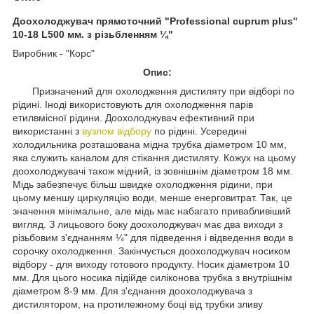
Доохолоджувач прямоточний "Professional cuprum plus"
10-18 L500 мм. з різьбленням ¼"
Виробник - "Корс"
Опис:
Призначений для охолодження дистиляту при відборі по
рідині. Іноді використовують для охолодження парів
етилвмісної рідини. Доохолоджувач ефективний при
використанні з
вузлом відбору
по рідині. Усередині
холодильника розташована мідна трубка діаметром 10 мм,
яка служить каналом для стікання дистиляту. Кожух на цьому
доохолоджувачі також мідний, із зовнішнім діаметром 18 мм.
Мідь забезпечує більш швидке охолодження рідини, при
цьому меншу циркуляцію води, менше енерговитрат. Так, це
значення мінімальне, але мідь має набагато привабливіший
вигляд. З лицьового боку доохолоджувач має два виходи з
різьбовим з'єднанням ¼" для підведення і відведення води в
сорочку охолодження. Закінчується доохолоджувач носиком
відбору - для виходу готового продукту. Носик діаметром 10
мм. Для цього носика підійде силіконова трубка з внутрішнім
діаметром 8-9 мм. Для з'єднання доохолоджувача з
дистилятором, на протилежному боці від трубки зливу