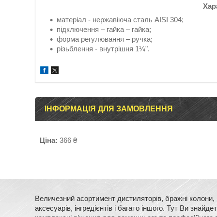
Хар
матеріал - нержавіюча сталь AISI 304;
підключення – гайка – гайка;
форма регулювання – ручка;
різьблення - внутрішня 1¼".
ІНФОРМАЦІЯ ДЛЯ ЗАМОВЛЕННЯ
Ціна:
366 ₴
Величезний асортимент дистиляторів, бражні колони, м
аксесуарів, інгредієнтів і багато іншого. Тут Ви зна