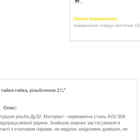
повернення товару протягом 14
 гайка-гайка, різьблення 1¼"
Опис:
шня різьба Ду32. Матеріал - нержавіюча сталь AISI 304.
відпрацьованої рідини. Знайшов широке застосування в
такті з етиловим парами, не виділяє шкідливих домішок, не