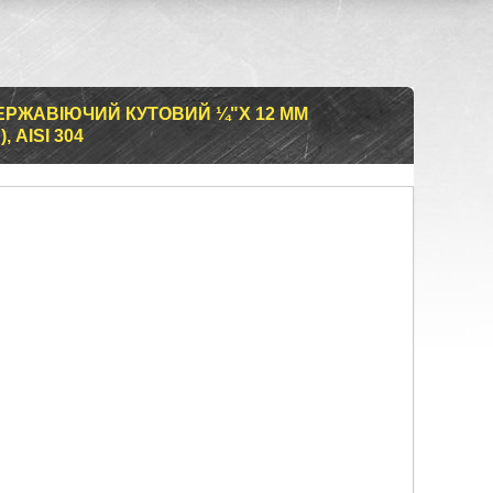
РЖАВІЮЧИЙ КУТОВИЙ ¼"Х 12 ММ
 AISI 304