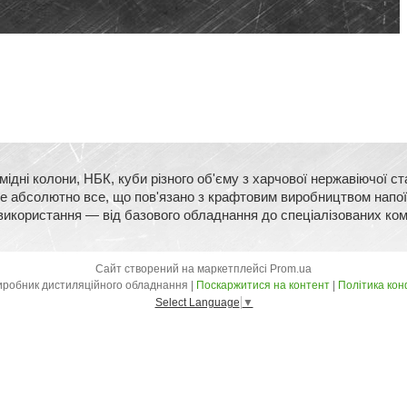
ідні колони, НБК, куби різного об'єму з харчової нержавіючої 
йдете абсолютно все, що пов'язано з крафтовим виробництвом напо
використання — від базового обладнання до спеціалізованих ко
Сайт створений на маркетплейсі
Prom.ua
Kors Craft - Виробник дистиляційного обладнання |
Поскаржитися на контент
|
Політика кон
Select Language
▼