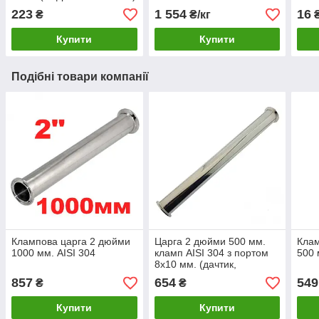
223
1 554
16
₴
₴/кг
Купити
Купити
Подібні товари компанії
Клампова царга 2 дюйми
Царга 2 дюйми 500 мм.
Клам
1000 мм. AISI 304
кламп AISI 304 з портом
500 
8х10 мм. (дачтик,
автоматику)
857
654
549
₴
₴
Купити
Купити