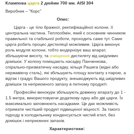
Клампова
царга
2 дюйми 700 мм. AISI 304
Виробник – "Корс"
Опис:
Царга - це тіло бражної, ректифікаційної колони, її
центральна частина. Теплообмін, який є основним чинником
правильної та стабільної роботи, проходить саме тут. Саме
царга робить процес дистиляції можливим. Царга виконує
роль модуля колони, тобто модернізує ваш апарат,
збільшуючи висоту, та
очищення
дистиляту від шкідливих
домішок. У колону поміщають насадку Панченкова,
спірально-призматичну насадку, кільця Рашига (мідні або
нержавіючу сталь), які збільшують площу контакту з парою, а
відтак і градус Вашого продукту, знешкоджують від шкідливих
домішок та неприємного запаху в питному продукті.
Професійні винокури збільшують довжину апарату до 1 -
1.5 метра, використовуючи додаткову одну або дві царги. Їх
максимально заповнюють насадками. Це дає можливість
отримати чистіший продукт підвищеної міцності. За такого
підходу в холодильнику конденсується чистий етил, без
домішок і неприємних запахів.
Характеристики: