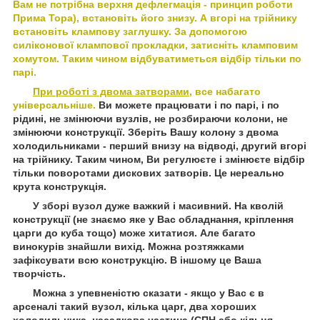
Вам не потрібна верхня дефлегмація - принцип роботи
Прима Тора), встановіть його знизу. А вгорі на трійнику
встановіть клампову заглушку. За допомогою
силіконової клампової прокладки, затисніть кламповим
хомутом. Таким чином відбуватиметься відбір тільки по
парі.
При роботі з двома затворами
, все набагато
універсальн
іше.
Ви можете працювати і по парі, і по
рідині, не змінюючи вузлів, не розбираючи колони, не
змінюючи конструкції. Зберіть Вашу колону з двома
холодильниками - перший внизу на відводі, другий вгорі
на трійнику. Таким чином, Ви регулюєте і змінюєте відбір
тільки поворотами дискових затворів. Це нереально
крута конструкція.
У зборі вузол дуже важкий і масивний. На кволій
конструкції (не знаємо яке у Вас обладнання, кріплення
царги до куба тощо) може хитатися. Але багато
винокурів знайшли вихід. Можна розтяжками
зафіксувати всю конструкцію. В іншому це Ваша
творчість.
Можна з упевненістю сказати - якщо у Вас є в
арсеналі такий вузол, кілька царг, два хороших
холодильника, насадкова частина (СПН або кільця