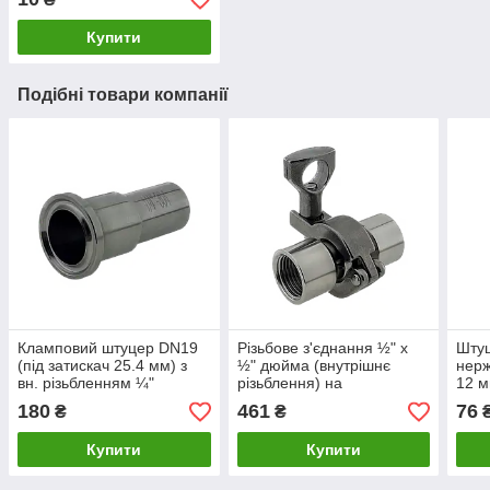
Купити
Подібні товари компанії
Кламповий штуцер DN19
Різьбове з'єднання ½" х
Шту
(під затискач 25.4 мм) з
½" дюйма (внутрішнє
нерж
вн. різьбленням ¼"
різьблення) на
12 м
кламповому хомуті під
різь
180
461
76
₴
₴
затискач 25.4 мм.
Купити
Купити