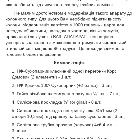
яка позбавить від сивушного запасу і зайвих домішок.
Не малим достоїнством є модернізація такого апарату до
колонного типу. Для цього Вам необхідно підняти висоту
колони. Модернізація вартістю в 1000 гривень - царга для
насадочної частини, насадочна частина, кілька хомутів,
прокладок і заглушок, і ВАШ АПАПАРАТ - повноцінна
універсальна колона з можливістю отримувати чистісінький
етиловий сп-т міцністю 96 градусів. Це щось дивовижне, а
головне бюджетне рішення.
Комплектація:
НФ-Сухопарник класичний одної перегонки Корс
Домовик (2 елементи) - 1 шт;
НФ-Крючок 180º Сухопарник (+2 банка) - 3 шт;
Гайка різьбова шестигранна латунна ¼" вн. - 7 шт;
Силіконова прокладка ¾" (original) - 8 шт;
Силіконова прокладка під кришку твіст Ø51 мм (2
отвори 10,3мм), під кришку на банку сухопарник - 3 шт;
Силіконова трубка прозора (харчова) 4х6.4 мм. -
3 пог/м;
Банка скляна євро 0,33л. (кришка 82) - 3 шт;