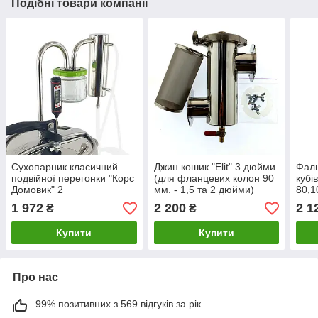
Подібні товари компанії
Сухопарник класичний
Джин кошик "Elit" 3 дюйми
Фаль
подвійної перегонки "Корс
(для фланцевих колон 90
кубі
Домовик" 2
мм. - 1,5 та 2 дюйми)
80,1
1 972
2 200
2 1
₴
₴
Купити
Купити
Про нас
99% позитивних з 569 відгуків за рік