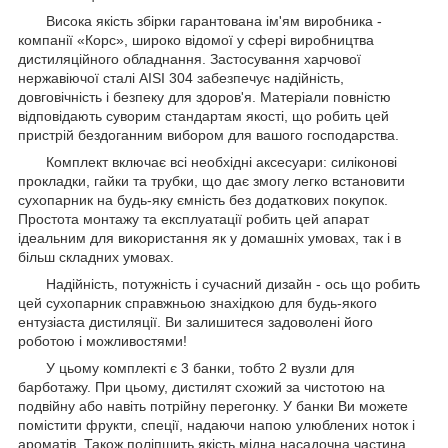
Висока якість збірки гарантована ім'ям виробника -
компанії «Корс», широко відомої у сфері виробництва
дистиляційного обладнання. Застосування харчової
нержавіючої сталі AISI 304 забезпечує надійність,
довговічність і безпеку для здоров'я. Матеріали повністю
відповідають суворим стандартам якості, що робить цей
пристрій бездоганним вибором для вашого господарства.
Комплект включає всі необхідні аксесуари: силіконові
прокладки, гайки та трубки, що дає змогу легко встановити
сухопарник на будь-яку ємність без додаткових покупок.
Простота монтажу та експлуатації робить цей апарат
ідеальним для використання як у домашніх умовах, так і в
більш складних умовах.
Надійність, потужність і сучасний дизайн - ось що робить
цей сухопарник справжньою знахідкою для будь-якого
ентузіаста дистиляції. Ви залишитеся задоволені його
роботою і можливостями!
У цьому комплекті є 3 банки, тобто 2 вузли для
барботажу. При цьому, дистилят схожий за чистотою на
подвійну або навіть потрійну перегонку. У банки Ви можете
помістити фрукти, спеції, надаючи напою улюблених ноток і
ароматів. Також поліпшить якість мідна насадочна частина,