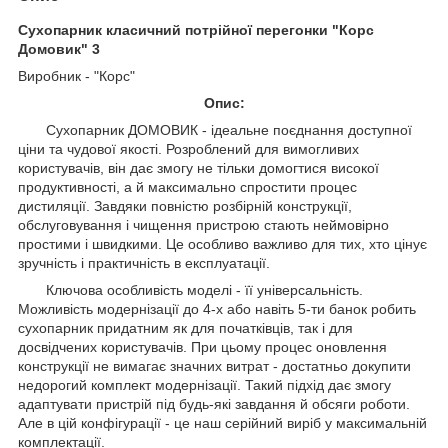
Сухопарник класичний потрійної перегонки "Корс
Домовик" 3
Виробник - "Корс"
Опис:
Сухопарник ДОМОВИК - ідеальне поєднання доступної
ціни та чудової якості. Розроблений для вимогливих
користувачів, він дає змогу не тільки домогтися високої
продуктивності, а й максимально спростити процес
дистиляції. Завдяки повністю розбірній конструкції,
обслуговування і чищення пристрою стають неймовірно
простими і швидкими. Це особливо важливо для тих, хто цінує
зручність і практичність в експлуатації.
Ключова особливість моделі - її універсальність.
Можливість модернізації до 4-х або навіть 5-ти банок робить
сухопарник придатним як для початківців, так і для
досвідчених користувачів. При цьому процес оновлення
конструкції не вимагає значних витрат - достатньо докупити
недорогий комплект модернізації. Такий підхід дає змогу
адаптувати пристрій під будь-які завдання й обсяги роботи.
Але в цій конфігурації - це наш серійний виріб у максимальній
комплектації.