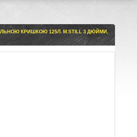
ОЛЬНОЮ КРИШКОЮ 125Л. M.STILL 3 ДЮЙМИ,