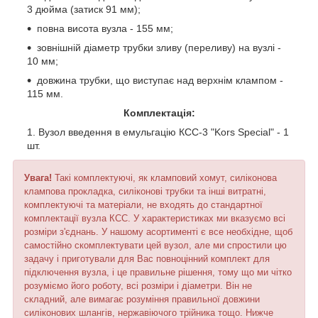
3 дюйма (затиск 91 мм);
повна висота вузла - 155 мм;
зовнішній діаметр трубки зливу (переливу) на вузлі -
10 мм;
довжина трубки, що виступає над верхнім клампом -
115 мм.
Комплектація:
Вузол введення в емульгацію КСС-3 "Kors Special" - 1
шт.
Увага!
Такі комплектуючі, як кламповий хомут, силіконова
клампова прокладка, силіконові трубки та інші витратні,
комплектуючі та матеріали, не входять до стандартної
комплектації вузла КСС. У характеристиках ми вказуємо всі
розміри з'єднань. У нашому асортименті є все необхідне, щоб
самостійно скомплектувати цей вузол, але ми спростили цю
задачу і приготували для Вас повноцінний комплект для
підключення вузла, і це правильне рішення, тому що ми чітко
розуміємо його роботу, всі розміри і діаметри. Він не
складний, але вимагає розуміння правильної довжини
силіконових шлангів, нержавіючого трійника тощо. Нижче