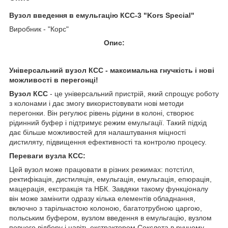
Вузол введення в емульгацію КСС-3 "Kors Special"
Виробник - "Корс"
Опис:
Універсальний вузол КСС - максимальна гнучкість і нові
можливості в перегонці!
Вузол КСС
- це універсальний пристрій, який спрощує роботу
з колонами і дає змогу використовувати нові методи
перегонки. Він регулює рівень рідини в колоні, створює
рідинний буфер і підтримує режим емульгації. Такий підхід
дає більше можливостей для налаштування міцності
дистиляту, підвищення ефективності та контролю процесу.
Переваги вузла КСС:
Цей вузол може працювати в різних режимах: потстілл,
ректифікація, дистиляція, емульгація, емульгація, епюрація,
мацерація, екстракція та НБК. Завдяки такому функціоналу
він може замінити одразу кілька елементів обладнання,
включно з тарільчастою колоною, багатотрубною царгою,
польським буфером, вузлом введення в емульгацію, вузлом
повного відбору і навіть екстрактором Сокслета в ручному