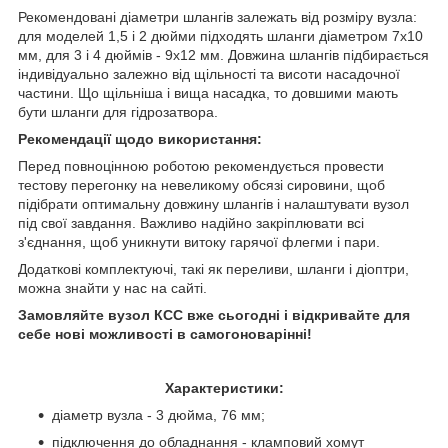
Рекомендовані діаметри шлангів залежать від розміру вузла:
для моделей 1,5 і 2 дюйми підходять шланги діаметром 7х10
мм, для 3 і 4 дюймів - 9х12 мм. Довжина шлангів підбирається
індивідуально залежно від щільності та висоти насадочної
частини. Що щільніша і вища насадка, то довшими мають
бути шланги для гідрозатвора.
Рекомендації щодо використання:
Перед повноцінною роботою рекомендується провести
тестову перегонку на невеликому обсязі сировини, щоб
підібрати оптимальну довжину шлангів і налаштувати вузол
під свої завдання. Важливо надійно закріплювати всі
з'єднання, щоб уникнути витоку гарячої флегми і пари.
Додаткові комплектуючі, такі як переливи, шланги і діоптри,
можна знайти у нас на сайті.
Замовляйте вузол КСС вже сьогодні і відкривайте для
себе нові можливості в самогоноварінні!
Характеристики:
діаметр вузла - 3 дюйма, 76 мм;
підключення до обладнання - кламповий хомут