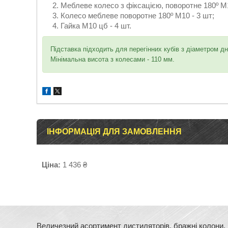
Меблеве колесо з фіксацією, поворотне 180º М1
Колесо меблеве поворотне 180º М10 - 3 шт;
Гайка М10 цб - 4 шт.
Підставка підходить для перегінних кубів з діаметром д
Мінімальна висота з колесами - 110 мм.
ІНФОРМАЦІЯ ДЛЯ ЗАМОВЛЕННЯ
Ціна:
1 436 ₴
Величезний асортимент дистиляторів, бражні колони, м