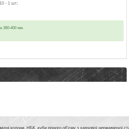
0 - 1 шт;
на 380-400 мм.
ідні колони, НБК, куби різного об'єму з харчової нержавіючої 