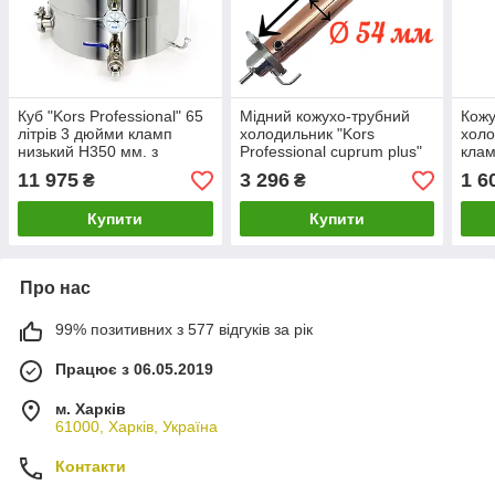
Куб "Kors Professional" 65
Мідний кожухо-трубний
Кожу
літрів 3 дюйми кламп
холодильник "Kors
холо
низький H350 мм. з
Professional cuprum plus"
клам
регульованим замком,
400 мм. кламп
чашк
11 975
3 296
1 6
₴
₴
знімною кришкою AISI 304
атм
Купити
Купити
Про нас
99% позитивних з 577 відгуків за рік
Працює з 06.05.2019
м. Харків
61000, Харків, Україна
Контакти