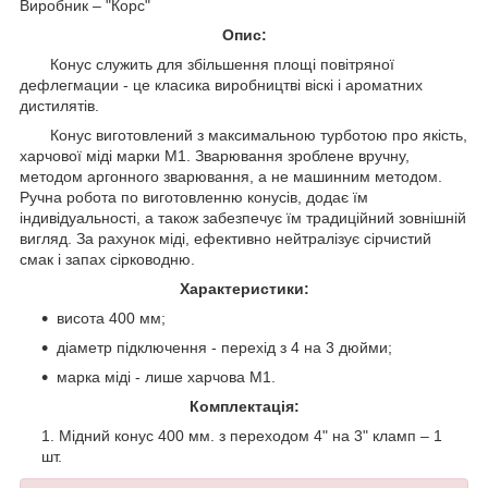
Виробник – "Корс"
Опис:
Конус служить для збільшення площі повітряної
дефлегмации - це класика виробництві віскі і ароматних
дистилятів.
Конус виготовлений з максимальною турботою про якість,
харчової міді марки М1. Зварювання зроблене вручну,
методом аргонного зварювання, а не машинним методом.
Ручна робота по виготовленню конусів, додає їм
індивідуальності, а також забезпечує їм традиційний зовнішній
вигляд. За рахунок міді, ефективно нейтралізує сірчистий
смак і запах сірководню.
Характеристики:
висота 400 мм;
діаметр підключення - перехід з 4 на 3 дюйми;
марка міді - лише харчова М1.
Комплектація:
Мідний конус 400 мм. з переходом 4" на 3" кламп – 1
шт.