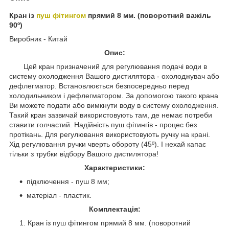
Кран із
пуш фітингом
прямий 8 мм. (поворотний важіль
90º)
Виробник - Китай
Опис:
Цей кран призначений для регулювання подачі води в
систему охолодження Вашого дистилятора - охолоджувач або
дефлегматор. Встановлюється безпосередньо перед
холодильником і дефлегматором. За допомогою такого крана
Ви можете подати або вимкнути воду в систему охолодження.
Такий кран зазвичай використовують там, де немає потреби
ставити голчастий. Надійність пуш фітингів - процес без
протікань. Для регулювання використовують ручку на крані.
Хід регулювання ручки чверть обороту (45º). І нехай капає
тільки з трубки відбору Вашого дистилятора!
Характеристики:
підключення - пуш 8 мм;
матеріал - пластик.
Комплектація:
Кран із пуш фітингом прямий 8 мм. (поворотний