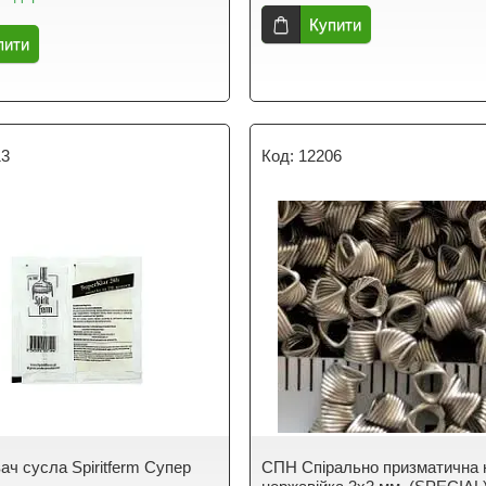
Купити
пити
13
12206
ач cусла Spiritferm Супер
СПН Спірально призматична 