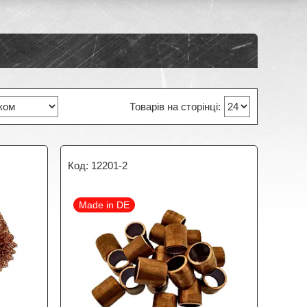
12201-2
Made in DE