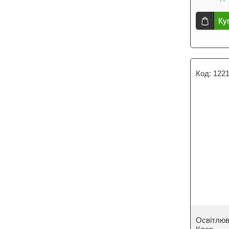
Ку
122
Освітлюв