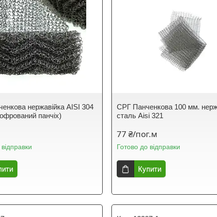
енкова нержавійка АІЅІ 304
СРГ Панченкова 100 мм. нер
гофрований панчіх)
сталь Aisi 321
77 ₴/пог.м
 відправки
Готово до відправки
пити
Купити