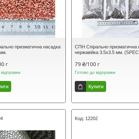
ально призматична насадка
СПН Спірально призматична 
мм.
нержавійка 3.5х3.5 мм. (SPEC
00 г
79 ₴/100 г
 відправки
Готово до відправки
пити
Купити
04
12202