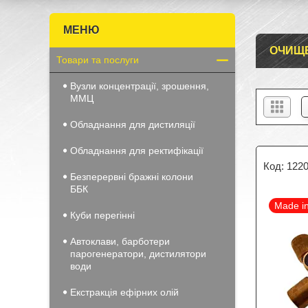
ОЧИЩ
Товари та послуги
Вузли концентрації, зрошення,
ММЦ
Обладнання для дистиляції
Обладнання для ректифікації
1220
Безперервні бражні колони
ББК
Made i
Куби перегінні
Автоклави, барботери
парогенератори, дистилятори
води
Екстракція ефірних олій