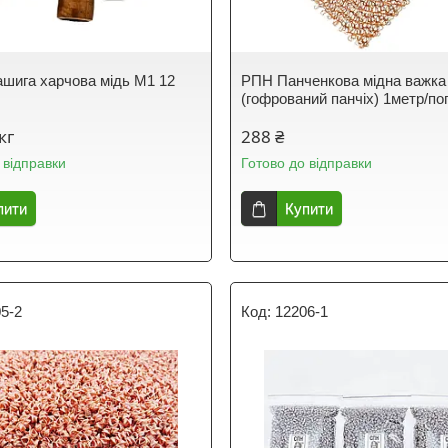
ашига харчова мідь М1 12
РПН Панченкова мідна важка 
(гофрований панчіх) 1метр/пог
кг
288 ₴
 відправки
Готово до відправки
пити
Купити
5-2
12206-1