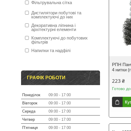
Фільтрувальна сітка
Дистилятори побутові та
комплектуючі до них
Декоративна ліпнина і
архітектурні елементи
Комплектуючі до побутових
фільтрів
Напилки та надфілі
РПН Панч
4 нитки (
ГРАФІК РОБОТИ
223 ₴
Готово до
Понеділок
09:00
17:00
Ку
Вівторок
09:00
17:00
Середа
09:00
17:00
Четвер
09:00
17:00
Пʼятниця
09:00
17:00