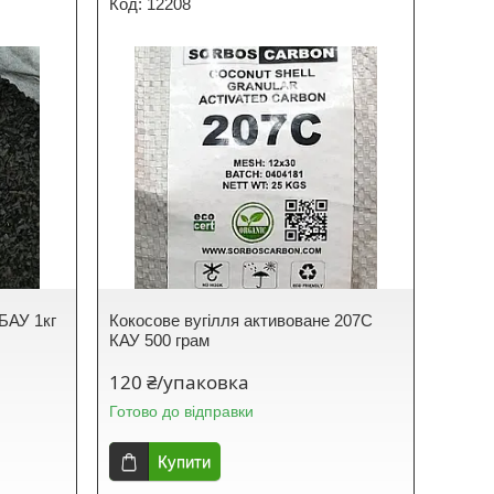
12208
БАУ 1кг
Кокосове вугілля активоване 207С
КАУ 500 грам
120 ₴/упаковка
Готово до відправки
Купити