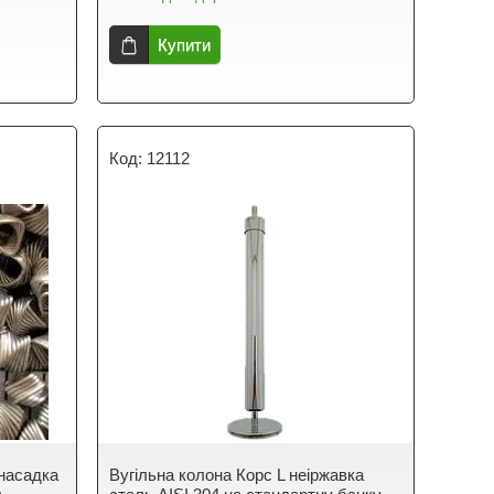
Купити
12112
насадка
Вугільна колона Корс L неіржавка