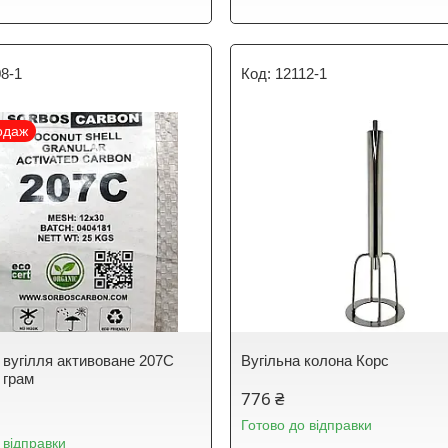
8-1
12112-1
одаж
 вугілля активоване 207С
Вугільна колона Корс
 грам
776 ₴
Готово до відправки
 відправки