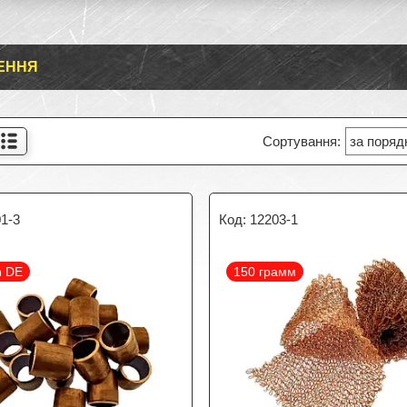
ЕННЯ
1-3
12203-1
n DE
150 грамм