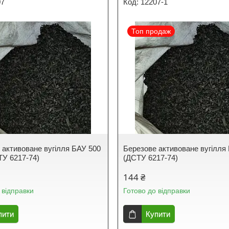
07
12207-1
Топ продаж
 активоване вугілля БАУ 500
Березове активоване вугілля 
ТУ 6217-74)
(ДСТУ 6217-74)
144 ₴
 відправки
Готово до відправки
пити
Купити